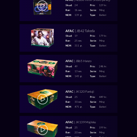
Skud:
24
Pris:
129 kr.
Rør:
18 mm.
Serie:
Ming
NEM:
139 gr.
Type:
Batteri
AFAC
| JB42 Takeda
Skud:
19
Pris:
179 kr.
Rør:
25 mm.
Serie:
Ming
NEM:
311 gr.
Type:
Batteri
AFAC
| JB65 Hanzo
Skud:
49
Pris:
248 kr.
Rør:
13 mm.
Serie:
Ming
NEM:
143 gr.
Type:
Batteri
AFAC
| JK120 Fantaji
Skud:
25
Pris:
449 kr.
Rør:
30 mm.
Serie:
Ming
NEM:
475 gr.
Type:
Batteri
AFAC
| JK139 Majikku
Skud:
25
Pris:
199 kr.
Rør:
20 mm.
Serie:
Ming