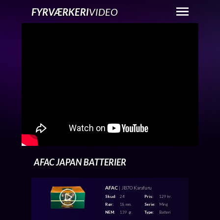
FYRVÆRKERI
VIDEO
AFAC JAPAN BATTERIER
AFAC
| JB70 Karafuru
Skud:
24
Pris:
129 kr.
Rør:
18 mm.
Serie:
Ming
NEM:
139 gr.
Type:
Batteri