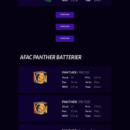
NEM:
200 gr.
Type:
Batteri
NYHED 2024
NYHED 2024
NYHED 2024
AFAC PANTHER BATTERIER
PANTHER
| PB2130
Skud:
24
Pris:
129 kr.
Rør:
18 mm.
Serie:
Ming
NEM:
139 gr.
Type:
Batteri
PANTHER
| PB7220
Skud:
19
Pris:
179 kr.
Rør:
25 mm.
Serie:
Ming
NEM:
311 gr.
Type:
Batteri