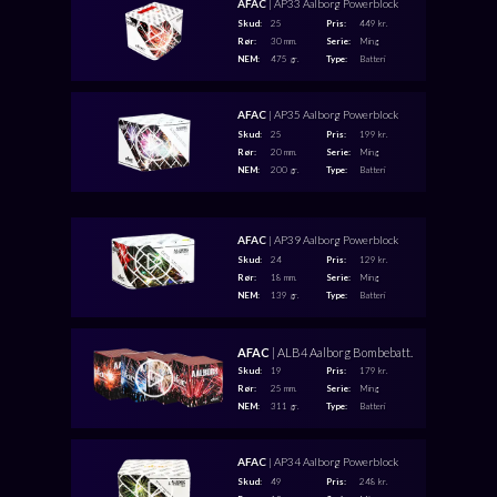
AFAC
| AP33 Aalborg Powerblock
Skud:
25
Pris:
449 kr.
Rør:
30 mm.
Serie:
Ming
NEM:
475 gr.
Type:
Batteri
AFAC
| AP35 Aalborg Powerblock
Skud:
25
Pris:
199 kr.
Rør:
20 mm.
Serie:
Ming
NEM:
200 gr.
Type:
Batteri
AFAC
| AP39 Aalborg Powerblock
Skud:
24
Pris:
129 kr.
Rør:
18 mm.
Serie:
Ming
NEM:
139 gr.
Type:
Batteri
AFAC
| ALB4 Aalborg Bombebatt.
Skud:
19
Pris:
179 kr.
Rør:
25 mm.
Serie:
Ming
NEM:
311 gr.
Type:
Batteri
AFAC
| AP34 Aalborg Powerblock
Skud:
49
Pris:
248 kr.