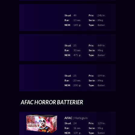
Skud:
49
Pris:
248 kr.
Rør:
13 mm.
Serie:
Ming
NEM:
143 gr.
Type:
Batteri
Skud:
25
Pris:
449 kr.
Rør:
30 mm.
Serie:
Ming
NEM:
475 gr.
Type:
Batteri
Skud:
25
Pris:
199 kr.
Rør:
20 mm.
Serie:
Ming
NEM:
200 gr.
Type:
Batteri
AFAC HORROR BATTERIER
AFAC
| Harleguin
Skud:
24
Pris:
129 kr.
Rør:
18 mm.
Serie:
Ming
NEM:
139 gr.
Type:
Batteri