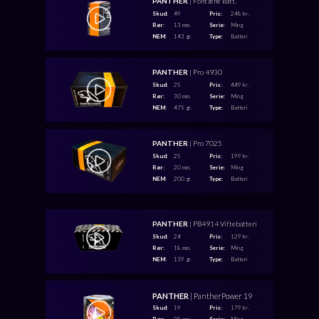
PANTHER
| Fontæne Batt.
Skud:
49
Pris:
248 kr.
Rør:
13 mm.
Serie:
Ming
NEM:
143 gr.
Type:
Batteri
PANTHER
| Pro 4930
Skud:
25
Pris:
449 kr.
Rør:
30 mm.
Serie:
Ming
NEM:
475 gr.
Type:
Batteri
PANTHER
| Pro 7025
Skud:
25
Pris:
199 kr.
Rør:
20 mm.
Serie:
Ming
NEM:
200 gr.
Type:
Batteri
PANTHER
| PB4914 Viftebatteri
Skud:
24
Pris:
129 kr.
Rør:
18 mm.
Serie:
Ming
NEM:
139 gr.
Type:
Batteri
PANTHER
| PantherPower 19
Skud:
19
Pris:
179 kr.