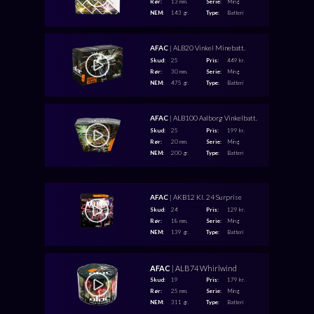
Rør:
13 mm.
Serie:
Ming
NEM:
143 gr.
Type:
Batteri
AFAC
| ALB20 Vinkel Minebatt.
Skud:
25
Pris:
449 kr.
Rør:
30 mm.
Serie:
Ming
NEM:
475 gr.
Type:
Batteri
AFAC
| ALB100 Aalborg Vinkelbatt.
Skud:
25
Pris:
199 kr.
Rør:
20 mm.
Serie:
Ming
NEM:
200 gr.
Type:
Batteri
AFAC
| AKB12 Kl. 24 Surprise
Skud:
24
Pris:
129 kr.
Rør:
18 mm.
Serie:
Ming
NEM:
139 gr.
Type:
Batteri
AFAC
| ALB74 Whirlwind
Skud:
19
Pris:
179 kr.
Rør:
25 mm.
Serie:
Ming
NEM:
311 gr.
Type:
Batteri