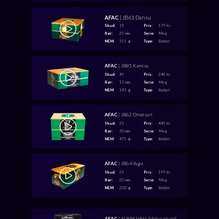
AFAC
| JB61 Dansu
Skud:
19
Pris:
179 kr.
Rør:
25 mm.
Serie:
Ming
NEM:
311 gr.
Type:
Batteri
AFAC
| JB85 Kamisu
Skud:
49
Pris:
248 kr.
Rør:
13 mm.
Serie:
Ming
NEM:
143 gr.
Type:
Batteri
AFAC
| JB62 Omatsuri
Skud:
25
Pris:
449 kr.
Rør:
30 mm.
Serie:
Ming
NEM:
475 gr.
Type:
Batteri
AFAC
| JB64 Yuga
Skud:
25
Pris:
199 kr.
Rør:
20 mm.
Serie:
Ming
NEM:
200 gr.
Type:
Batteri
AFAC
| ALB38 Infite (Video på vej)