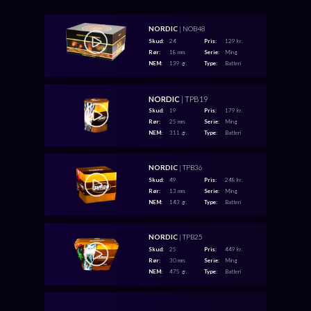
NORDIC
| NOB48
Skud:
24
Pris:
129 kr.
Rør:
18 mm.
Serie:
Ming
NEM:
139 gr.
Type:
Batteri
NORDIC
| TPB19
Skud:
19
Pris:
179 kr.
Rør:
25 mm.
Serie:
Ming
NEM:
311 gr.
Type:
Batteri
NORDIC
| TPB36
Skud:
49
Pris:
248 kr.
Rør:
13 mm.
Serie:
Ming
NEM:
143 gr.
Type:
Batteri
NORDIC
| TPB25
Skud:
25
Pris:
449 kr.
Rør:
30 mm.
Serie:
Ming
NEM:
475 gr.
Type:
Batteri