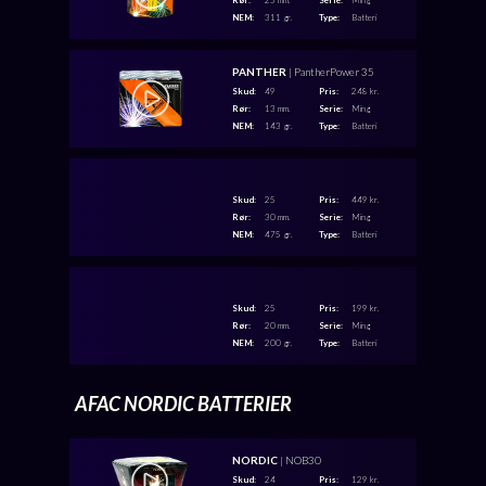
Rør:
25 mm.
Serie:
Ming
NEM:
311 gr.
Type:
Batteri
PANTHER
| PantherPower 35
Skud:
49
Pris:
248 kr.
Rør:
13 mm.
Serie:
Ming
NEM:
143 gr.
Type:
Batteri
Skud:
25
Pris:
449 kr.
Rør:
30 mm.
Serie:
Ming
NEM:
475 gr.
Type:
Batteri
Skud:
25
Pris:
199 kr.
Rør:
20 mm.
Serie:
Ming
NEM:
200 gr.
Type:
Batteri
AFAC NORDIC BATTERIER
NORDIC
| NOB30
Skud:
24
Pris:
129 kr.