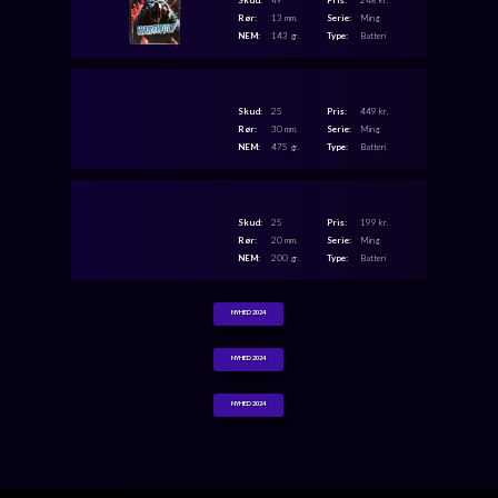
Skud:
49
Pris:
248 kr.
Rør:
13 mm.
Serie:
Ming
NEM:
143 gr.
Type:
Batteri
Skud:
25
Pris:
449 kr.
Rør:
30 mm.
Serie:
Ming
NEM:
475 gr.
Type:
Batteri
Skud:
25
Pris:
199 kr.
Rør:
20 mm.
Serie:
Ming
NEM:
200 gr.
Type:
Batteri
NYHED 2024
NYHED 2024
NYHED 2024