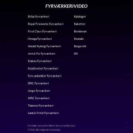
FYRVÆRKERIVIDEO
Bilka Fyrværkeri
Kataloger
Royal Fireworks Fyrværkeri
Raketter
First Class Fyrværkeri
Bomberør
Omega Fyrværkeri
Kontak
t
Harald Nyborg Fyrværkeri
Borger.dk
Jem & Fix Fyrværkeri
SIK
Riakeo Fyrværkeri
Krudtteltet Fyrværkeri
Fyrv. anbefaler Fyrværkeri
SFAC Fyrværkeri
Jorge Fyrværkeri
AFAC Fyrværkeri
Thansen Fyrværkeri
Land & Fritid Fyrværkeri
Forskellige varemærker tilhører deres respektive ejere.
© 2026 - Alle rettigheder forbeholdes.