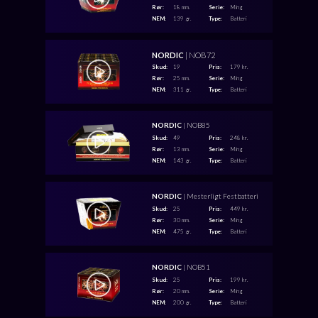
Rør:
18 mm.
Serie:
Ming
NEM:
139 gr.
Type:
Batteri
NORDIC
| NOB72
Skud:
19
Pris:
179 kr.
Rør:
25 mm.
Serie:
Ming
NEM:
311 gr.
Type:
Batteri
NORDIC
| NOB85
Skud:
49
Pris:
248 kr.
Rør:
13 mm.
Serie:
Ming
NEM:
143 gr.
Type:
Batteri
NORDIC
| Mesterligt Festbatteri
Skud:
25
Pris:
449 kr.
Rør:
30 mm.
Serie:
Ming
NEM:
475 gr.
Type:
Batteri
NORDIC
| NOB51
Skud:
25
Pris:
199 kr.
Rør:
20 mm.
Serie:
Ming
NEM:
200 gr.
Type:
Batteri