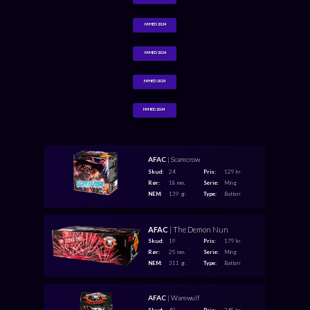
NYHED 2024
NYHED 2024
NYHED 2024
NYHED 2024
AFAC
| Scarecrow
Skud:
24
Pris:
129 kr.
Rør:
18 mm.
Serie:
Ming
NEM:
139 gr.
Type:
Batteri
AFAC
| The Demon Nun
Skud:
19
Pris:
179 kr.
Rør:
25 mm.
Serie:
Ming
NEM:
311 gr.
Type:
Batteri
AFAC
| Warewulf