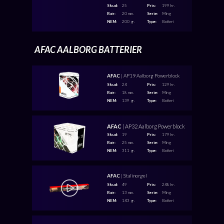
Skud:
25
Pris:
199 kr.
Rør:
20 mm.
Serie:
Ming
NEM:
200 gr.
Type:
Batteri
AFAC AALBORG BATTERIER
AFAC
| AP19 Aalborg Powerblock
Skud:
24
Pris:
129 kr.
Rør:
18 mm.
Serie:
Ming
NEM:
139 gr.
Type:
Batteri
AFAC
| AP32 Aalborg Powerblock
Skud:
19
Pris:
179 kr.
Rør:
25 mm.
Serie:
Ming
NEM:
311 gr.
Type:
Batteri
AFAC
| Stalinorgel
Skud:
49
Pris:
248 kr.
Rør:
13 mm.
Serie:
Ming
NEM:
143 gr.
Type:
Batteri